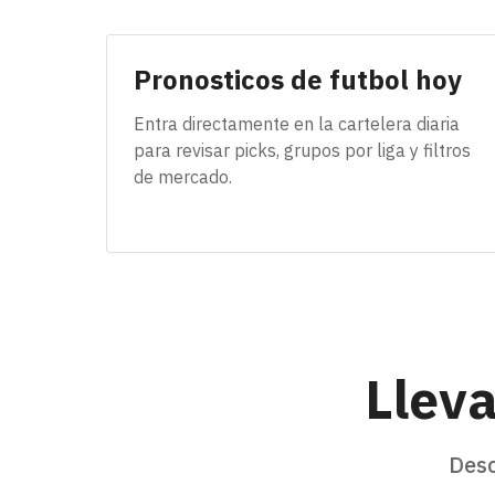
Pronosticos de futbol hoy
Entra directamente en la cartelera diaria
para revisar picks, grupos por liga y filtros
de mercado.
Lleva
Desc