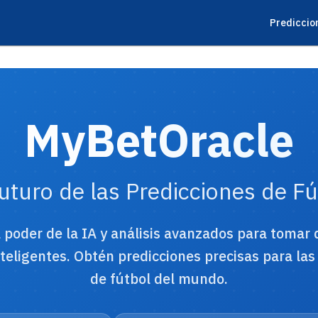
Prediccio
MyBetOracle
Futuro de las Predicciones de Fú
 poder de la IA y análisis avanzados para tomar 
eligentes. Obtén predicciones precisas para las 
de fútbol del mundo.