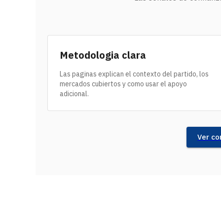
Metodologia clara
Las paginas explican el contexto del partido, los
mercados cubiertos y como usar el apoyo
adicional.
Ver co