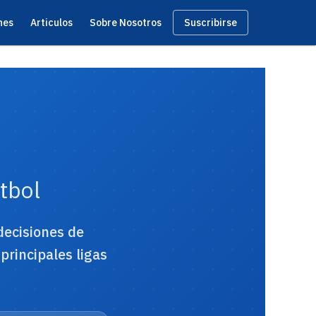
nes
Articulos
Sobre Nosotros
Suscribirse
tbol
decisiones de
principales ligas