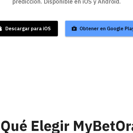
predicción. Disponible en iOS y Android.
Descargar para iOS
Obtener en Google Pla
 Qué Elegir MyBetOr