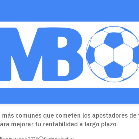
s más comunes que cometen los apostadores de 
ara mejorar tu rentabilidad a largo plazo.