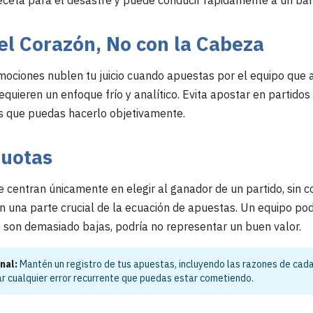
receta para el desastre y puede conducir rápidamente a un ban
el Corazón, No con la Cabeza
emociones nublen tu juicio cuando apuestas por el equipo que
equieren un enfoque frío y analítico. Evita apostar en partidos
s que puedas hacerlo objetivamente.
Cuotas
centran únicamente en elegir al ganador de un partido, sin co
n una parte crucial de la ecuación de apuestas. Un equipo po
s son demasiado bajas, podría no representar un buen valor.
nal:
Mantén un registro de tus apuestas, incluyendo las razones de cada
ar cualquier error recurrente que puedas estar cometiendo.