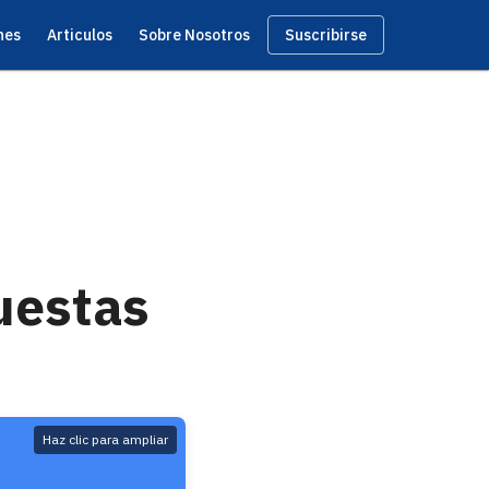
nes
Articulos
Sobre Nosotros
Suscribirse
uestas
Haz clic para ampliar