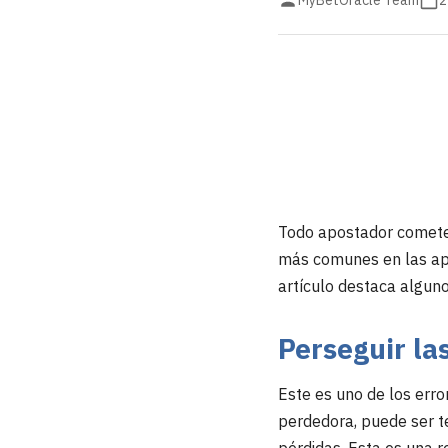
MyBetOracle Team
2
Todo apostador comete 
más comunes en las apu
artículo destaca algun
Perseguir la
Este es uno de los err
perdedora, puede ser t