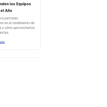
nden los Equipos
 el Año
los patrones
es en el rendimiento de
os y cómo aprovecharlos
estas.
culo