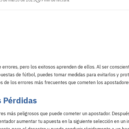
5 de marzo de 2025
9 min de lectura
errores, pero los exitosos aprenden de ellos. Al ser conscien
estas de fútbol, puedes tomar medidas para evitarlos y prote
os de los errores más frecuentes que cometen los apostadore
s Pérdidas
ores más peligrosos que puede cometer un apostador. Despué
entador aumentar tu apuesta en la siguiente selección en un i