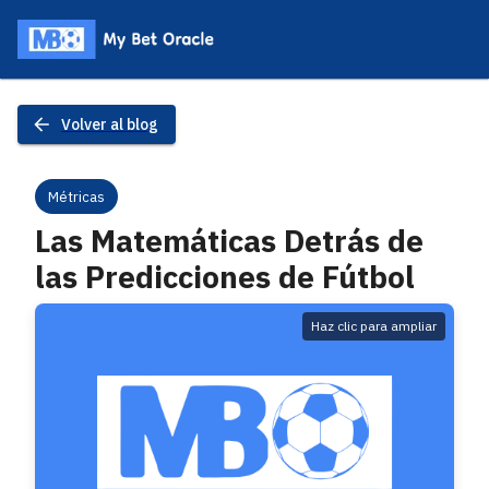
Volver al blog
Métricas
Las Matemáticas Detrás de
las Predicciones de Fútbol
Haz clic para ampliar