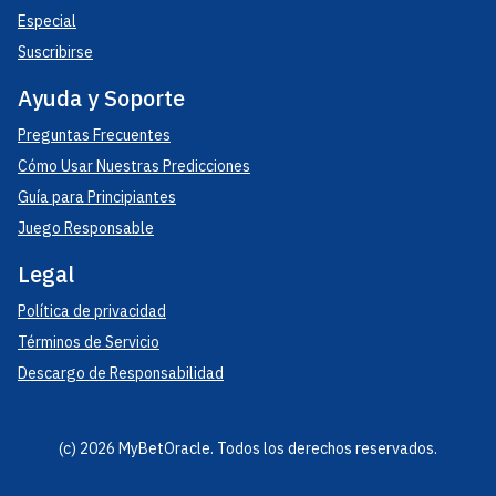
Especial
Suscribirse
Ayuda y Soporte
Preguntas Frecuentes
Cómo Usar Nuestras Predicciones
Guía para Principiantes
Juego Responsable
Legal
Política de privacidad
Términos de Servicio
Descargo de Responsabilidad
(c)
2026
MyBetOracle.
Todos los derechos reservados.