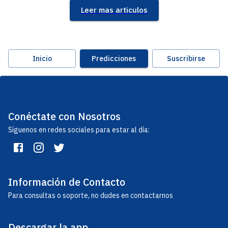
Leer mas articulos
Inicio
Predicciones
Suscribirse
Conéctate con Nosotros
Síguenos en redes sociales para estar al día:
Información de Contacto
Para consultas o soporte, no dudes en contactarnos
Descargar la app