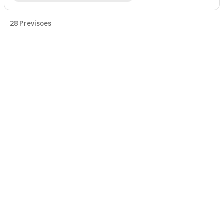
28
Previsoes