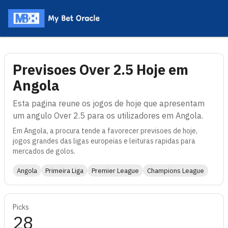
Previsoes Over 2.5 Hoje em
Angola
Esta pagina reune os jogos de hoje que apresentam
um angulo Over 2.5 para os utilizadores em Angola.
Em Angola, a procura tende a favorecer previsoes de hoje,
jogos grandes das ligas europeias e leituras rapidas para
mercados de golos.
Angola
Primeira Liga
Premier League
Champions League
Picks
28