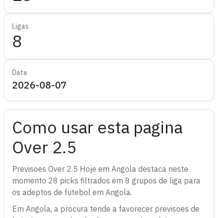
Ligas
8
Data
2026-08-07
Como usar esta pagina
Over 2.5
Previsoes Over 2.5 Hoje em Angola destaca neste
momento 28 picks filtrados em 8 grupos de liga para
os adeptos de futebol em Angola.
Em Angola, a procura tende a favorecer previsoes de