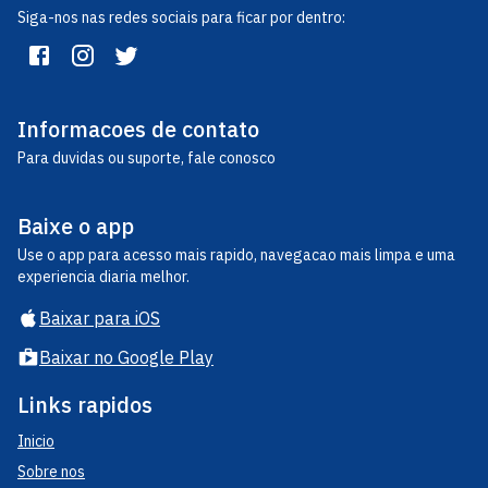
Siga-nos nas redes sociais para ficar por dentro:
Informacoes de contato
Para duvidas ou suporte, fale conosco
Baixe o app
Use o app para acesso mais rapido, navegacao mais limpa e uma
experiencia diaria melhor.
Baixar para iOS
Baixar no Google Play
Links rapidos
Inicio
Sobre nos