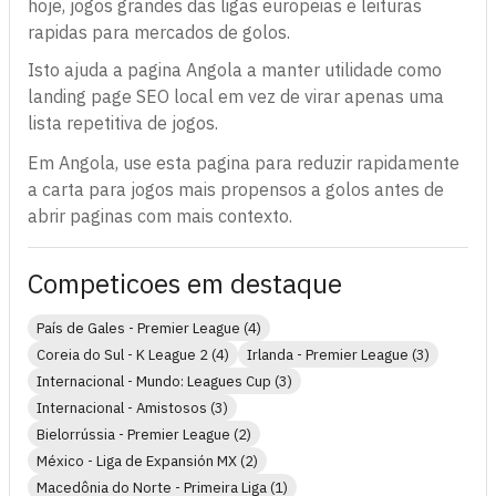
hoje, jogos grandes das ligas europeias e leituras
rapidas para mercados de golos.
Isto ajuda a pagina Angola a manter utilidade como
landing page SEO local em vez de virar apenas uma
lista repetitiva de jogos.
Em Angola, use esta pagina para reduzir rapidamente
a carta para jogos mais propensos a golos antes de
abrir paginas com mais contexto.
Competicoes em destaque
País de Gales - Premier League (4)
Coreia do Sul - K League 2 (4)
Irlanda - Premier League (3)
Internacional - Mundo: Leagues Cup (3)
Internacional - Amistosos (3)
Bielorrússia - Premier League (2)
México - Liga de Expansión MX (2)
Macedônia do Norte - Primeira Liga (1)