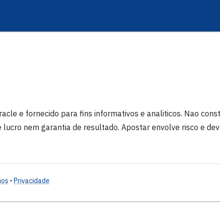
cle e fornecido para fins informativos e analiticos. Nao cons
 lucro nem garantia de resultado. Apostar envolve risco e de
mos
•
Privacidade