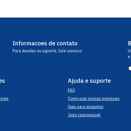
Informacoes de contato
B
Para duvidas ou suporte, fale conosco
U
e
es
Ajuda e suporte
s
FAQ
ores
Como usar nossas previsoes
Guia para iniciantes
Jogo responsavel