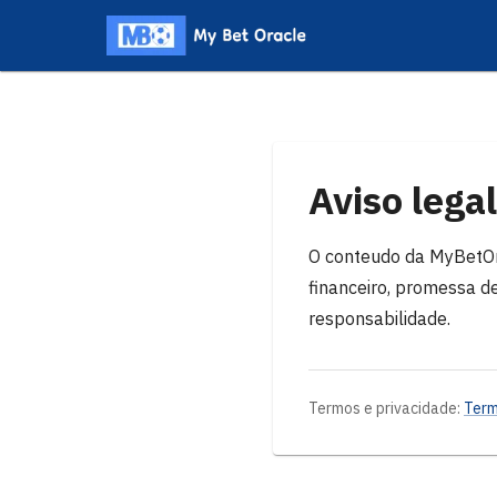
Aviso legal
O conteudo da MyBetOra
financeiro, promessa de
responsabilidade.
Termos e privacidade
:
Ter